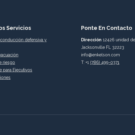
os Servicios
Ponte En Contacto
conducción defensiva y
Dirección
12426 unidad de
Jacksonville FL 32223
vacuación
info@enkelson.com
e riesgo
T: +1
(786) 499-0371
e para Ejecutivos
ciones