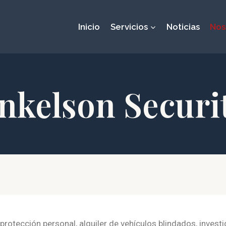
Inicio
Servicios
Noticias
Nos
nkelson Securi
rotección personal, alquiler de vehículos blindados, investi