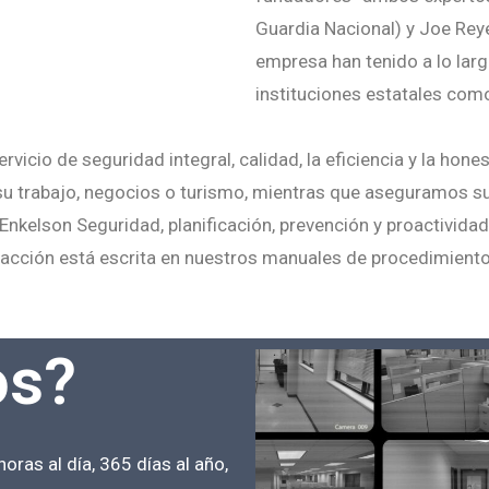
Guardia Nacional) y Joe Reyes
empresa han tenido a lo larg
instituciones estatales com
rvicio de seguridad integral, calidad, la eficiencia y la hone
su trabajo, negocios o turismo, mientras que aseguramos su
En Enkelson Seguridad, planificación, prevención y proactividad
a reacción está escrita en nuestros manuales de procedimien
os?
ras al día, 365 días al año,