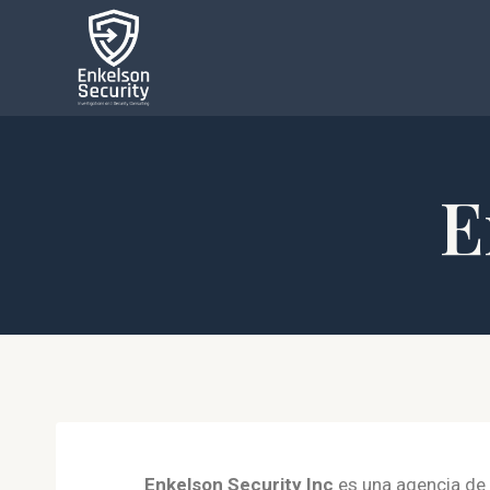
E
Enkelson Security Inc
es una agencia de p