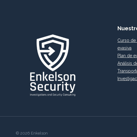
Nuestr
Curso de 
evasiva
Plan de e
Análisis d
Transport
Investiga
© 2026 Enkelson